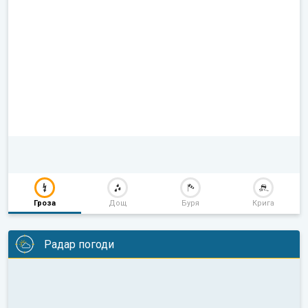
Гроза
Дощ
Буря
Крига
Радар погоди