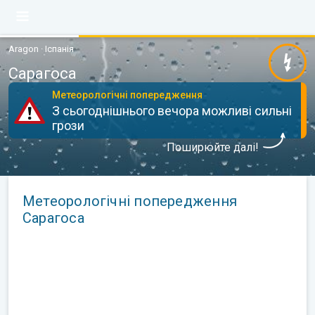
Aragon · Іспанія
Сарагоса
Метеорологічні попередження
З сьогоднішнього вечора можливі сильні
грози
Поширюйте далі!
Метеорологічні попередження
Сарагоса