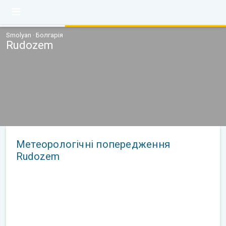
Smolyan · Болгарія
Rudozem
Метеорологічні попередження
Rudozem