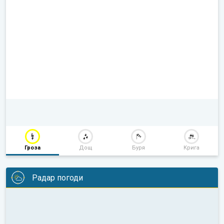
Гроза
Дощ
Буря
Крига
Радар погоди