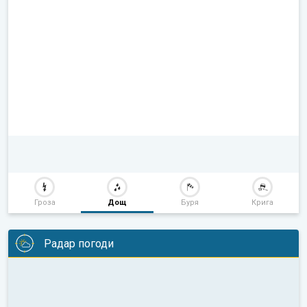
Гроза
Дощ
Буря
Крига
Радар погоди