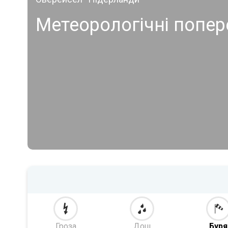
Метеорологічні попе
Гроза
Дощ
Буря