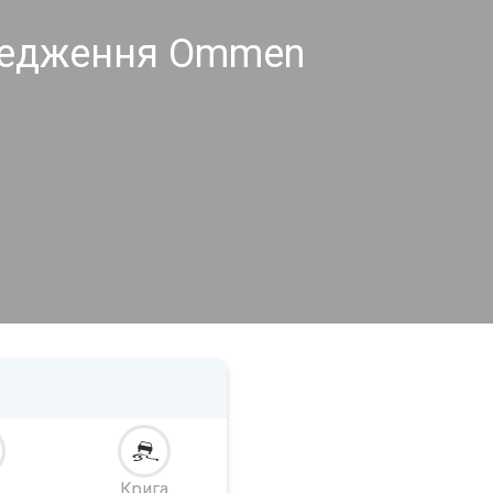
редження Ommen
Крига