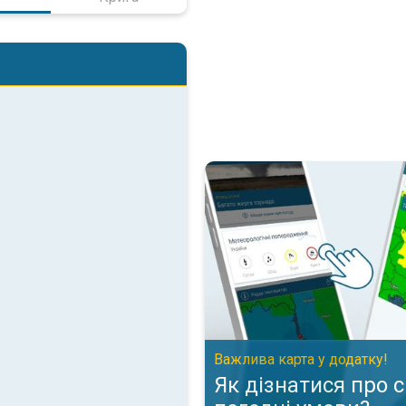
Як дізнатися про складні пого
Важлива карта у додатку!
Як дізнатися про 