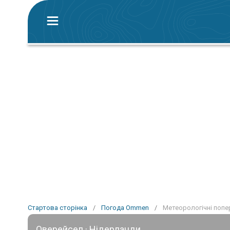
Стартова сторінка
/
Погода Ommen
/
Метеорологічні поп
Оверейсел · Нідерланди