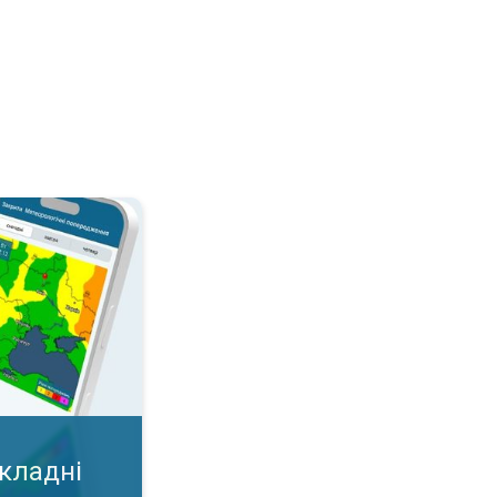
дні умови?. Важлива карта у додатку!. . .
складні