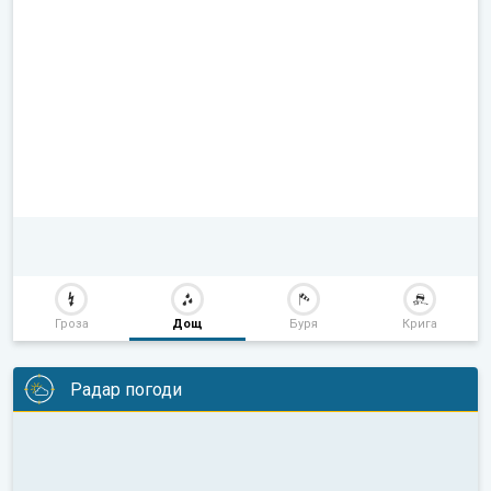
Гроза
Дощ
Буря
Крига
Радар погоди