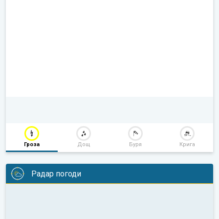
Гроза
Дощ
Буря
Крига
Радар погоди