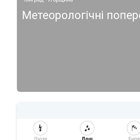
Метеорологічні попе
Гроза
Дощ
Буря