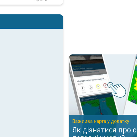
Як дізнатися про складні пого
Важлива карта у додатку!
Як дізнатися про 