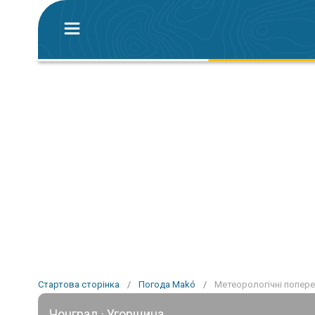
Стартова сторінка
/
Погода Makó
/
Метеорологічні попер
Чонград · Угорщина