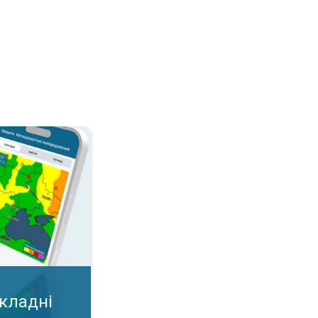
дні умови?. Важлива карта у додатку!. . .
складні