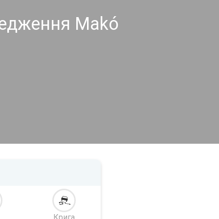
редження Makó
Крига