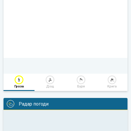
Гроза
Дощ
Буря
Крига
Радар погоди