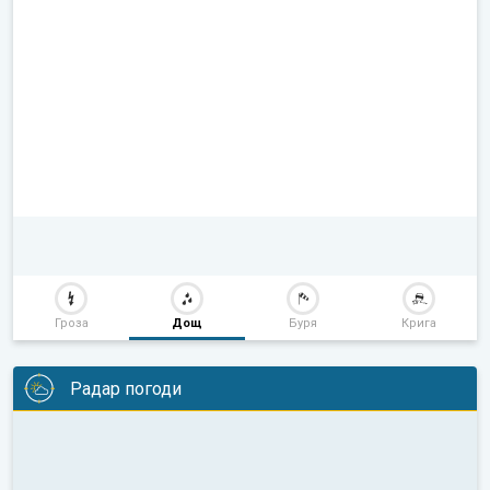
Гроза
Дощ
Буря
Крига
Радар погоди