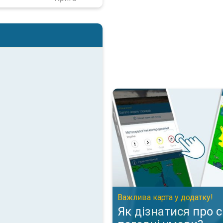
Як дізнатися про складні пого
Важлива карта у додатку!
Як дізнатися про 