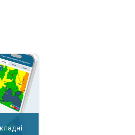
дні умови?. Важлива карта у додатку!. . .
складні