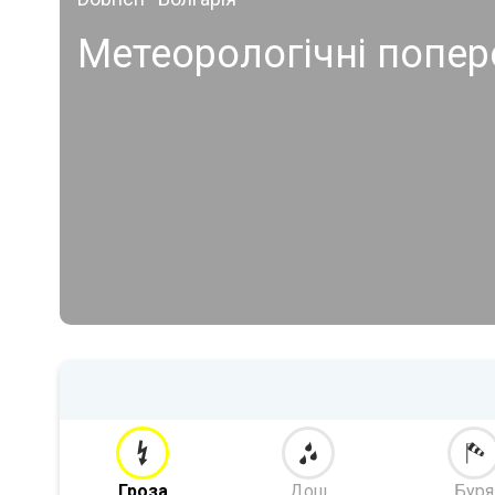
Метеорологічні попер
Гроза
Дощ
Буря