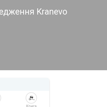
едження Kranevo
Крига