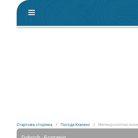
Стартова сторінка
/
Погода Kranevo
/
Метеорологічні попе
Dobrich · Болгарія