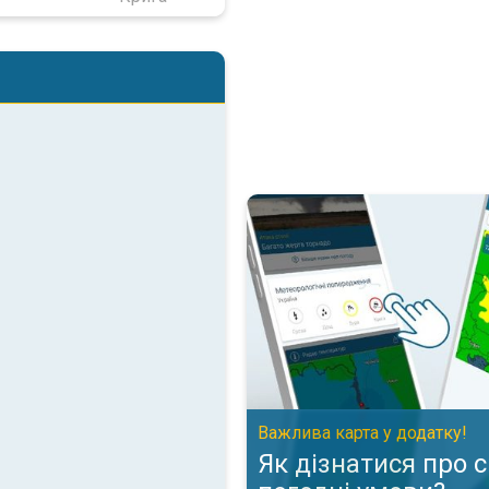
Як дізнатися про складні пого
Важлива карта у додатку!
Як дізнатися про 