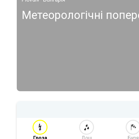
Метеорологічні попе
Гроза
Дощ
Буря