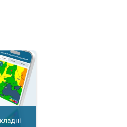
дні умови?. Важлива карта у додатку!. . .
складні