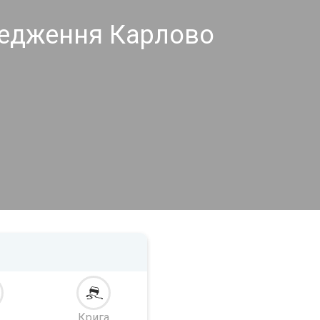
редження Карлово
Крига