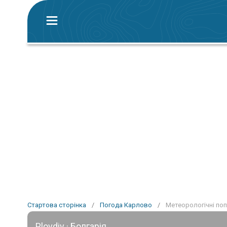
Стартова сторінка
/
Погода Карлово
/
Метеорологічні по
Plovdiv · Болгарія