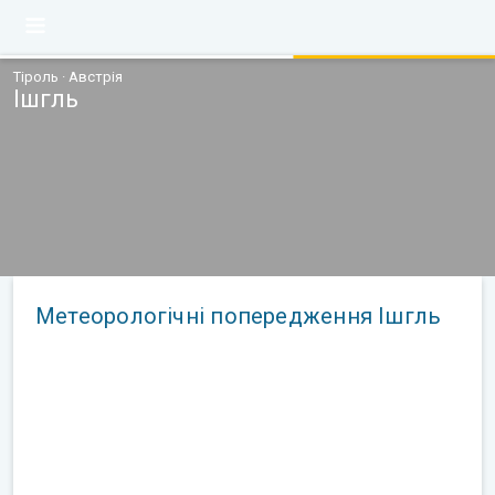
Тіроль · Австрія
Ішгль
Метеорологічні попередження Ішгль