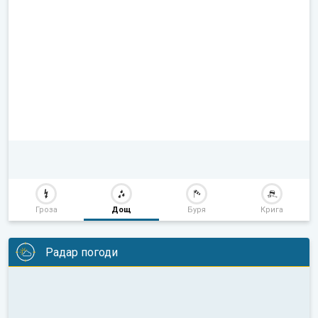
Гроза
Дощ
Буря
Крига
Радар погоди