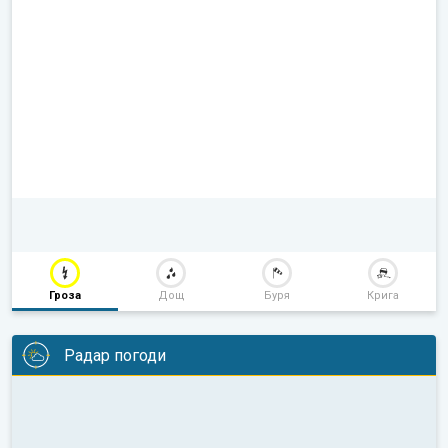
Гроза
Дощ
Буря
Крига
Радар погоди