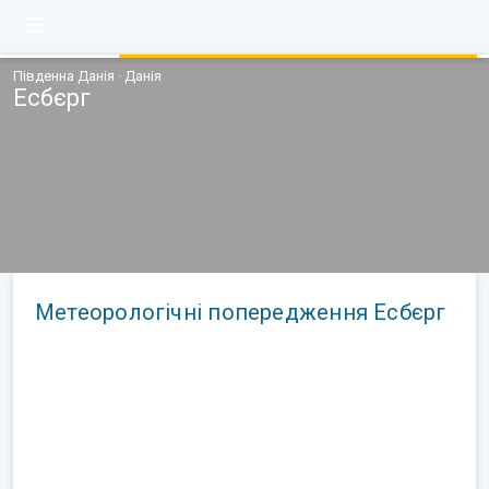
Південна Данія · Данія
Есбєрг
Метеорологічні попередження Есбєрг