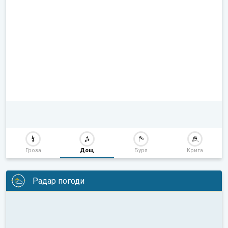
Гроза
Дощ
Буря
Крига
Радар погоди