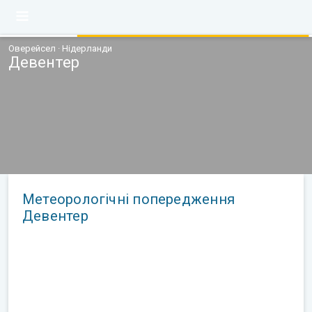
Оверейсел · Нідерланди
Девентер
Метеорологічні попередження
Девентер