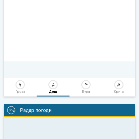
Гроза
Дощ
Буря
Крига
Радар погоди