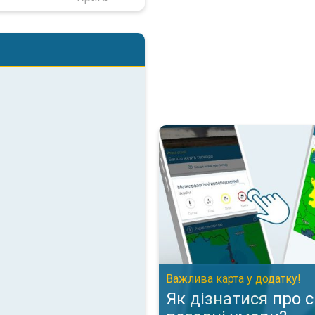
Як дізнатися про складні пого
Важлива карта у додатку!
Як дізнатися про 