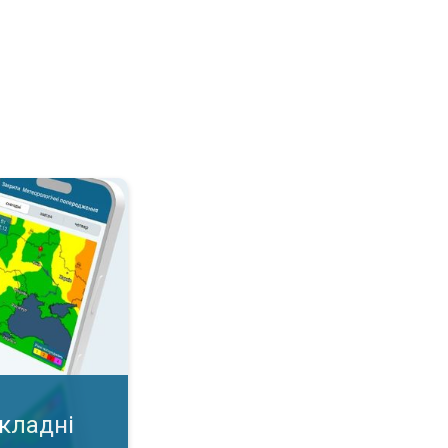
дні умови?. Важлива карта у додатку!. . .
складні