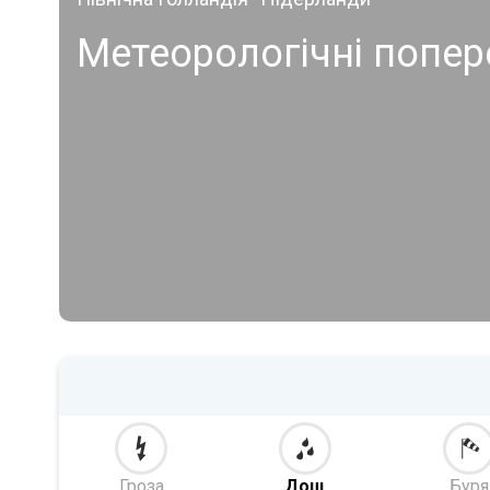
Метеорологічні попер
Гроза
Дощ
Буря