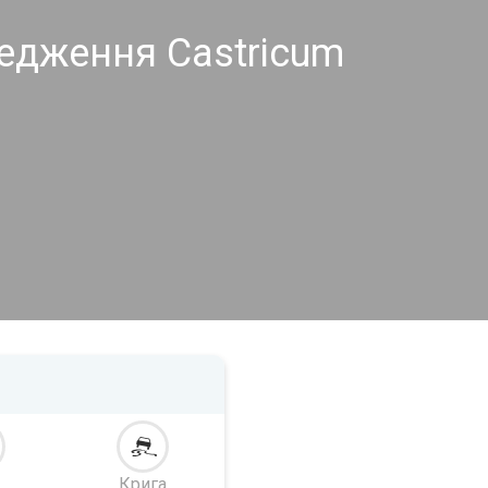
едження Castricum
Крига