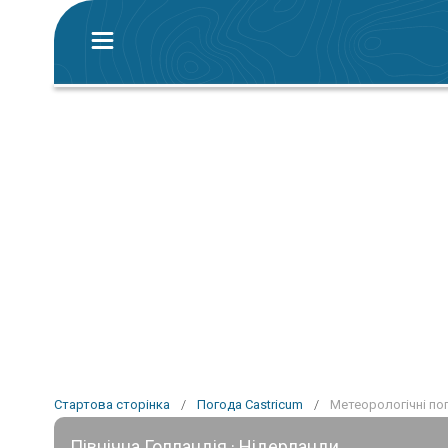
Стартова сторінка
/
Погода Castricum
/
Метеорологічні по
Північна Голландія · Нідерланди