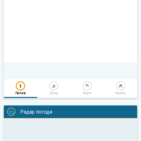
Гроза
Дощ
Буря
Крига
Радар погоди