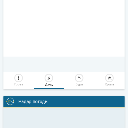
Гроза
Дощ
Буря
Крига
Радар погоди