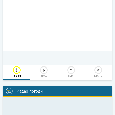
Гроза
Дощ
Буря
Крига
Радар погоди