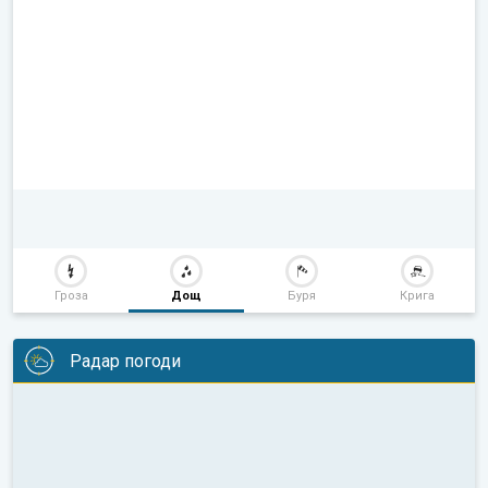
Гроза
Дощ
Буря
Крига
Радар погоди