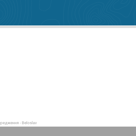
редження - Beloslav