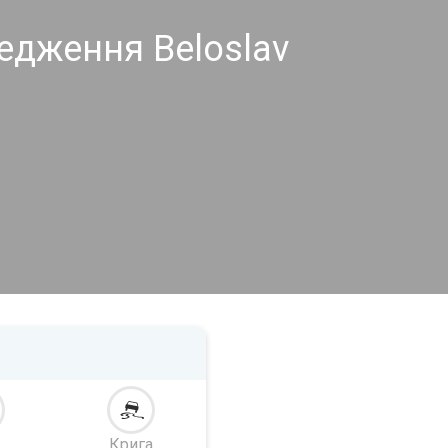
едження Beloslav
Крига