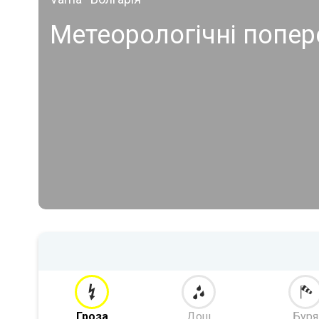
Метеорологічні попер
Гроза
Дощ
Буря