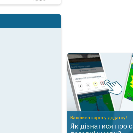
Як дізнатися про складні пого
Важлива карта у додатку!
Як дізнатися про 