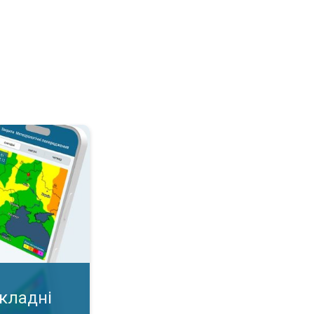
дні умови?. Важлива карта у додатку!. . .
складні