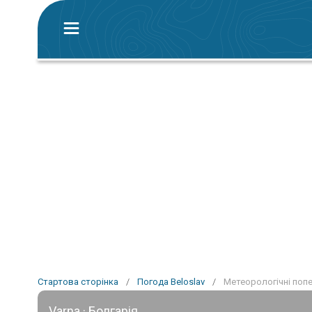
Стартова сторінка
/
Погода Beloslav
/
Метеорологічні попе
Varna · Болгарія