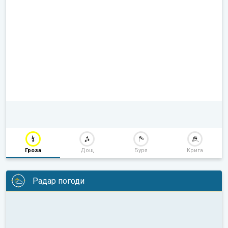
Гроза
Дощ
Буря
Крига
Радар погоди