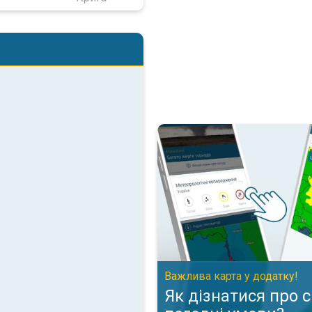
Як дізнатися про складні пого
Важлива карта у додатку!
Як дізнатися про 