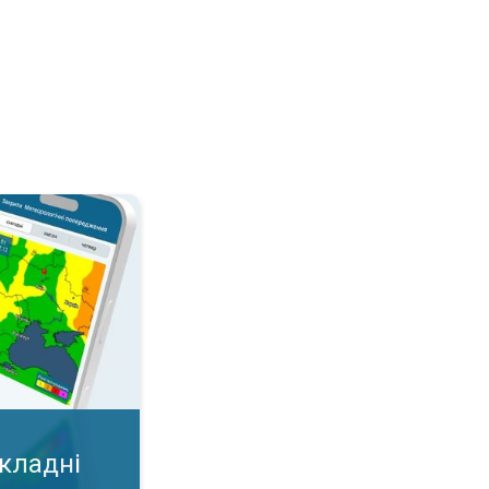
дні умови?. Важлива карта у додатку!. . .
складні