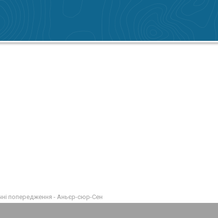
ні попередження - Аньєр-сюр-Сен