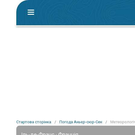
Стартова сторінка
/
Погода Аньєр-сюр-Сен
/
Метеорологіч
Іль-де-Франс · Франція