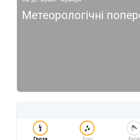
Метеорологічні попе
Гроза
Дощ
Буря