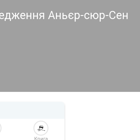
редження Аньєр-сюр-Сен
Крига